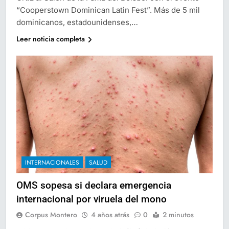
“Cooperstown Dominican Latin Fest”. Más de 5 mil
dominicanos, estadounidenses,…
Leer noticia completa
INTERNACIONALES
SALUD
OMS sopesa si declara emergencia
internacional por viruela del mono
Corpus Montero
4 años atrás
0
2 minutos