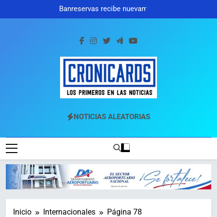
Saltar
Banreservas recibe nuevamente
al
la máxima calificación crediticia
AAA.do de Moody’s Local RD
contenido
con perspectiva Estable
Cronicards
Los Primeros En Las Noticias
NOTICIAS ALEATORIAS
Inicio
Internacionales
Página 78