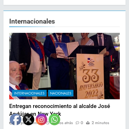
Internacionales
INTERNACIONALES
NACIONALES
Entregan reconocimiento al alcalde José
Andújar en New York
Corpus Montero
4 años atrás
0
2 minutos