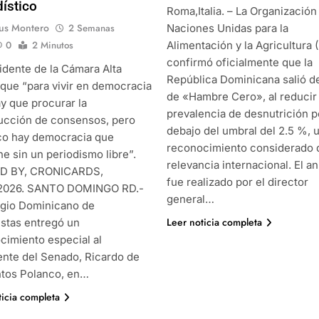
dístico
Roma,Italia. – La Organización
us Montero
2 Semanas
Naciones Unidas para la
0
2 Minutos
Alimentación y la Agricultura 
confirmó oficialmente que la
idente de la Cámara Alta
República Dominicana salió d
 que “para vivir en democracia
de «Hambre Cero», al reducir 
y que procurar la
prevalencia de desnutrición p
ucción de consensos, pero
debajo del umbral del 2.5 %, 
o hay democracia que
reconocimiento considerado 
e sin un periodismo libre”.
relevancia internacional. El a
D BY, CRONICARDS,
fue realizado por el director
/2026. SANTO DOMINGO RD.-
general…
egio Dominicano de
Leer noticia completa
istas entregó un
cimiento especial al
ente del Senado, Ricardo de
ntos Polanco, en…
ticia completa