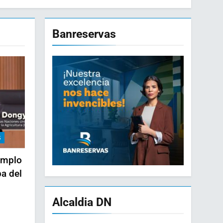
Banreservas
S
emplo
pa del
Alcaldia DN