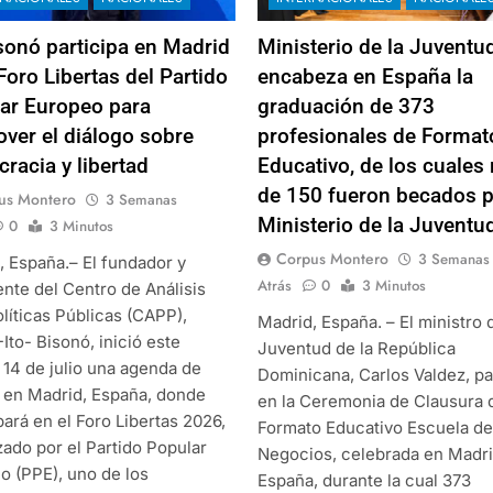
isonó participa en Madrid
Ministerio de la Juventu
Foro Libertas del Partido
encabeza en España la
ar Europeo para
graduación de 373
ver el diálogo sobre
profesionales de Format
racia y libertad
Educativo, de los cuales
de 150 fueron becados p
us Montero
3 Semanas
Ministerio de la Juventu
0
3 Minutos
Corpus Montero
3 Semanas
, España.– El fundador y
Atrás
0
3 Minutos
ente del Centro de Análisis
líticas Públicas (CAPP),
Madrid, España. – El ministro 
-Ito- Bisonó, inició este
Juventud de la República
 14 de julio una agenda de
Dominicana, Carlos Valdez, pa
o en Madrid, España, donde
en la Ceremonia de Clausura 
pará en el Foro Libertas 2026,
Formato Educativo Escuela de
zado por el Partido Popular
Negocios, celebrada en Madri
o (PPE), uno de los
España, durante la cual 373