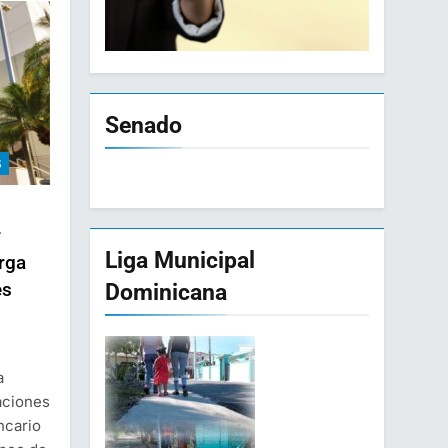
Senado
S
r
Liga Municipal
orga
Dominicana
es
a
aciones
ncario