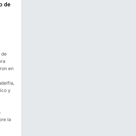
o de
 de
ora
aron en
adelfia,
ico y
n
bre la