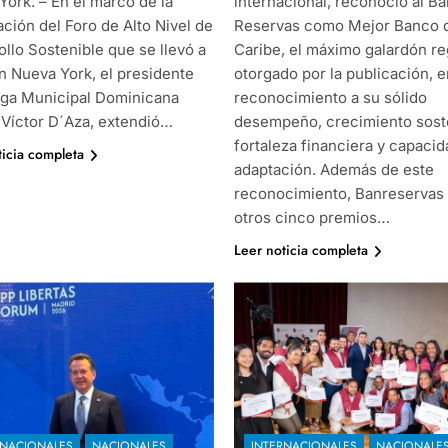
York. – En el marco de la
internacional, reconoció al B
ción del Foro de Alto Nivel de
Reservas como Mejor Banco 
llo Sostenible que se llevó a
Caribe, el máximo galardón re
n Nueva York, el presidente
otorgado por la publicación, e
Liga Municipal Dominicana
reconocimiento a su sólido
 Víctor D´Aza, extendió…
desempeño, crecimiento sost
fortaleza financiera y capaci
ticia completa
adaptación. Además de este
reconocimiento, Banreservas 
otros cinco premios…
Leer noticia completa
RNACIONALES
NACIONALES
INTERNACIONALES
NACIONALE