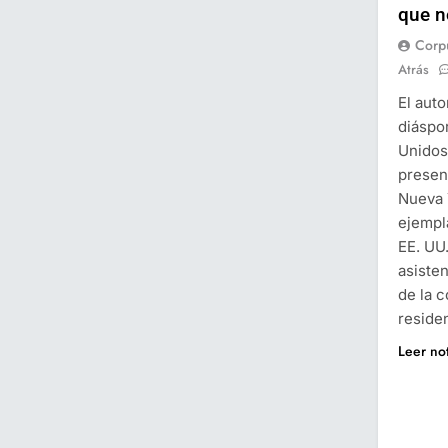
que n
Corp
Atrás
El auto
diáspo
Unidos
present
Nueva 
ejempl
EE. UU
asisten
de la 
reside
Leer no