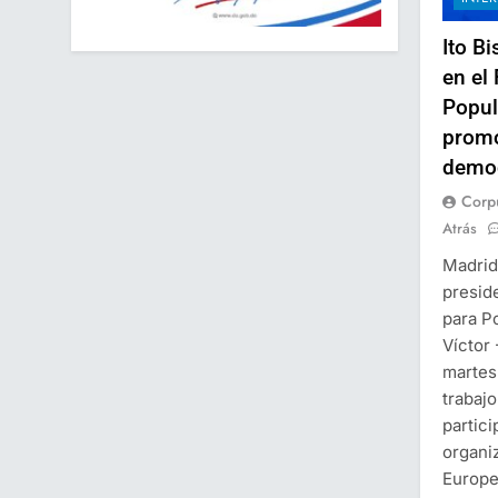
Ito B
en el 
Popul
promo
democ
Corp
Atrás
Madrid
presid
para Po
Víctor 
martes
trabaj
partici
organi
Europe