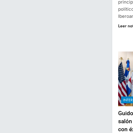
princi
polític
Iberoa
Leer no
INTE
Guido
salón
con éx