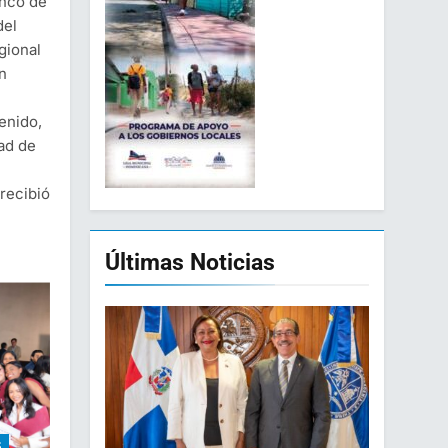
anco de
del
gional
n
enido,
dad de
recibió
Últimas Noticias
S