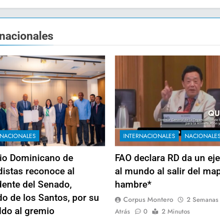
rnacionales
RNACIONALES
INTERNACIONALES
NACIONALE
io Dominicano de
FAO declara RD da un ej
distas reconoce al
al mundo al salir del ma
dente del Senado,
hambre*
do de los Santos, por su
Corpus Montero
2 Semanas
ldo al gremio
Atrás
0
2 Minutos