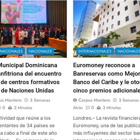
RNACIONALES
NACIONALES
INTERNACIONALES
NACIONALE
Municipal Dominicana
Euromoney reconoce a
anfitriona del encuentro
Banreservas como Mejo
 de centros formativos
Banco del Caribe y le ot
 de Naciones Unidas
cinco premios adicional
us Montero
Corpus Montero
3 Semanas
3 Semanas
0
2 Minutos
Atrás
0
3 Minutos
tividad que reúne a los
Londres.– La revista financier
entantes de 34 países se
Euromoney, una de las public
 a cabo a final de este año
más influyentes del sector ba