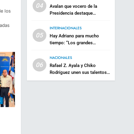
04
Avalan que vocero de la
de los
Presidencia destaque
principales ejecutorias del
gadas
Gobierno de Abinader
INTERNACIONALES
05
Hay Adriano para mucho
tiempo: “Los grandes
generales no se retiran”
NACIONALES
06
Rafael Z. Ayala y Chiko
Rodríguez unen sus talentos
en «Bueno»
S