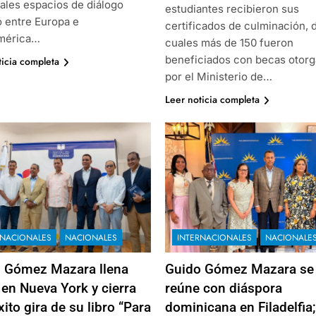
pales espacios de diálogo
estudiantes recibieron sus
o entre Europa e
certificados de culminación, 
mérica…
cuales más de 150 fueron
beneficiados con becas otor
ticia completa
por el Ministerio de…
Leer noticia completa
RNACIONALES
NACIONALES
INTERNACIONALES
NACIONALE
 Gómez Mazara llena
Guido Gómez Mazara se
 en Nueva York y cierra
reúne con diáspora
ito gira de su libro “Para
dominicana en Filadelfia;