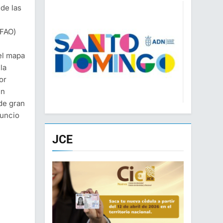
 de las
(FAO)
el mapa
la
or
un
de gran
nuncio
JCE