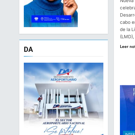
Nueva 
celebra
Desarro
cabo e
de la 
(LMD),
Leer no
DA
INTE