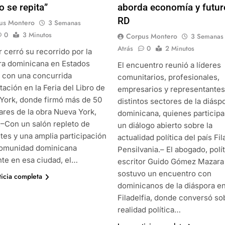
o se repita”
aborda economía y futur
RD
us Montero
3 Semanas
0
3 Minutos
Corpus Montero
3 Semanas
Atrás
0
2 Minutos
r cerró su recorrido por la
ra dominicana en Estados
El encuentro reunió a líderes
 con una concurrida
comunitarios, profesionales,
ación en la Feria del Libro de
empresarios y representantes
York, donde firmó más de 50
distintos sectores de la diásp
ares de la obra Nueva York,
dominicana, quienes particip
.–Con un salón repleto de
un diálogo abierto sobre la
tes y una amplia participación
actualidad política del país Fil
comunidad dominicana
Pensilvania.– El abogado, polít
nte en esa ciudad, el…
escritor Guido Gómez Mazara
sostuvo un encuentro con
ticia completa
dominicanos de la diáspora e
Filadelfia, donde conversó so
realidad política…