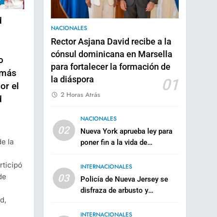
d
NACIONALES
Rector Asjana David recibe a la
cónsul dominicana en Marsella
o
para fortalecer la formación de
 más
la diáspora
01
or el
2 Horas Atrás
d
NACIONALES
02
Nueva York aprueba ley para
de la
poner fin a la vida de
personas con enfermedades
rticipó
terminales
INTERNACIONALES
de
03
Policía de Nueva Jersey se
disfraza de arbusto y
d,
sorprende a 74 conductores
usando celulares
INTERNACIONALES