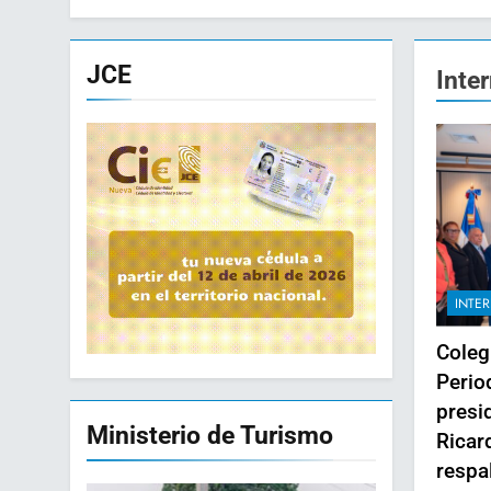
JCE
Inte
INTE
Coleg
Perio
presi
Ministerio de Turismo
Ricar
respa