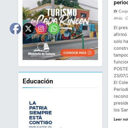
perio
Corp
Atrás
El pres
afirmó
solo ha
constr
tampoc
funcion
POSTE
23/07
Educación
El Col
Period
recono
presid
los Sa
Leer no