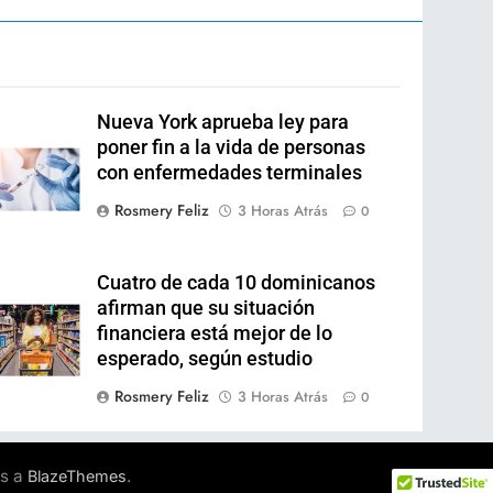
Nueva York aprueba ley para
poner fin a la vida de personas
con enfermedades terminales
Rosmery Feliz
3 Horas Atrás
0
Cuatro de cada 10 dominicanos
afirman que su situación
financiera está mejor de lo
esperado, según estudio
Rosmery Feliz
3 Horas Atrás
0
s a
.
BlazeThemes