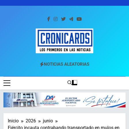
Saltar
al
contenido
Cronicards
Los Primeros En Las Noticias
NOTICIAS ALEATORIAS
Inicio
2026
junio
Ejército incauta contrabando transportado en mulos en