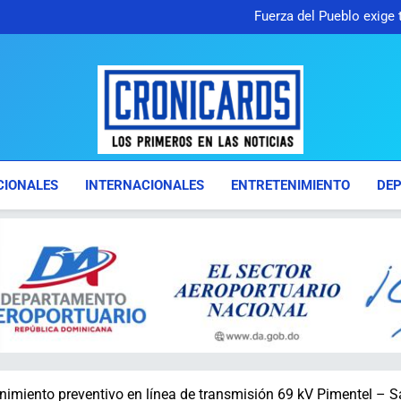
Milton Morrison revela qu
Fuerza del Pueblo exige
Ejército reconoce a soldados q
Presidente Abinader ent
programas de especialización, 
Milton Morrison revela qu
Fuerza del Pueblo exige
Ejército reconoce a soldados q
Presidente Abinader ent
programas de especialización, 
Cronicards
Los Primeros En Las Noticias
CIONALES
INTERNACIONALES
ENTRETENIMIENTO
DE
miento preventivo en línea de transmisión 69 kV Pimentel – Sa