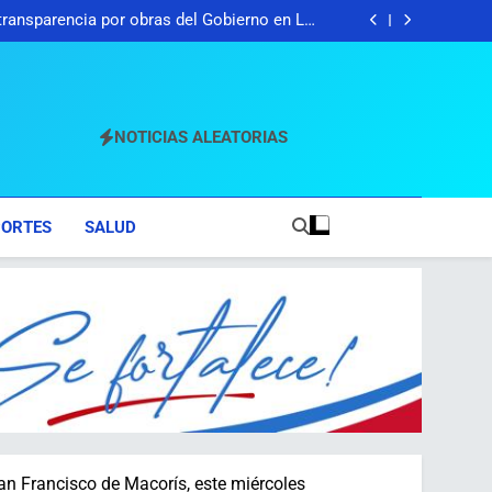
e rechazó un soborno de US$1 millón y RD$3
extranjero
millones mensuales por cinco años
 transparencia por obras del Gobierno en Los
Jardines del Norte
ue rechazaron soborno durante operativo en
Santiago Rodríguez
rega 1,500 becas internacionales para cursar
maestrías y doctorados en universidades del
e rechazó un soborno de US$1 millón y RD$3
extranjero
millones mensuales por cinco años
 transparencia por obras del Gobierno en Los
Jardines del Norte
ue rechazaron soborno durante operativo en
NOTICIAS ALEATORIAS
Santiago Rodríguez
rega 1,500 becas internacionales para cursar
maestrías y doctorados en universidades del
extranjero
PORTES
SALUD
n Francisco de Macorís, este miércoles