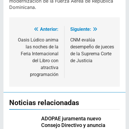
modernización de la Fuerza Aérea de República
Dominicana.
Anterior:
Siguiente:
Navegación
de
Oasis Lúdico anima
CNM evalúa
las noches de la
desempeño de jueces
entradas
Feria Internacional
de la Suprema Corte
del Libro con
de Justicia
atractiva
programación
Noticias relacionadas
ADOPAE juramenta nuevo
Consejo Directivo y anuncia