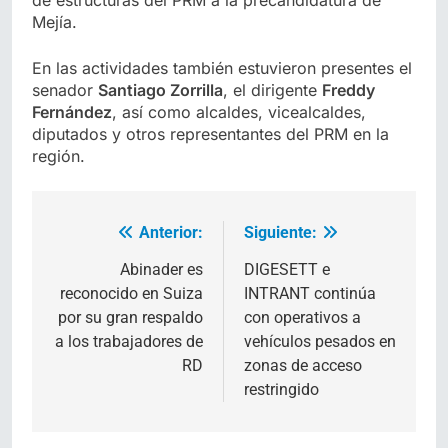
de estructuras del PRM a la precandidatura de
Mejía.
En las actividades también estuvieron presentes el
senador
Santiago Zorrilla
, el dirigente
Freddy
Fernández
, así como alcaldes, vicealcaldes,
diputados y otros representantes del PRM en la
región.
Anterior:
Siguiente:
Navegación
de
Abinader es
DIGESETT e
reconocido en Suiza
INTRANT continúa
entradas
por su gran respaldo
con operativos a
a los trabajadores de
vehículos pesados en
RD
zonas de acceso
restringido