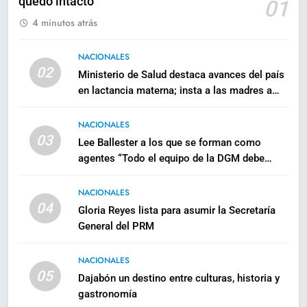
quedó intacto
01
4 minutos atrás
NACIONALES
02
Ministerio de Salud destaca avances del país
en lactancia materna; insta a las madres a
lactar desde el nacimiento del bebé
NACIONALES
03
Lee Ballester a los que se forman como
agentes “Todo el equipo de la DGM debe
acogerse a normas éticas y ser garante de
los derechos de las personas”
NACIONALES
04
Gloria Reyes lista para asumir la Secretaría
General del PRM
NACIONALES
05
Dajabón un destino entre culturas, historia y
gastronomía