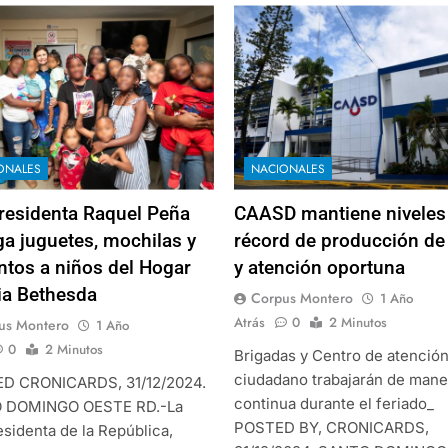
ONALES
NACIONALES
residenta Raquel Peña
CAASD mantiene niveles
ga juguetes, mochilas y
récord de producción de
ntos a niños del Hogar
y atención oportuna
ia Bethesda
Corpus Montero
1 Año
Atrás
0
2 Minutos
us Montero
1 Año
0
2 Minutos
Brigadas y Centro de atención
ciudadano trabajarán de mane
D CRONICARDS, 31/12/2024.
continua durante el feriado_
 DOMINGO OESTE RD.-La
POSTED BY, CRONICARDS,
esidenta de la República,