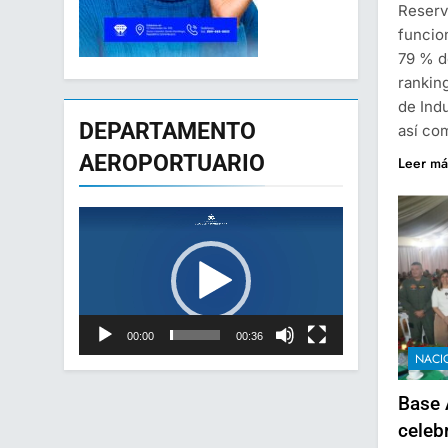
Reserv
funcio
79 % d
ranking
de Ind
DEPARTAMENTO
así co
AEROPORTUARIO
Leer má
Reproductor
de
vídeo
00:00
00:36
NACI
Base 
celeb