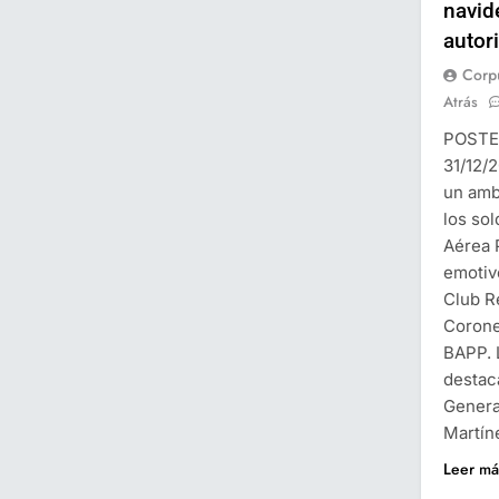
navid
autor
Corp
Atrás
POSTE
31/12/
un amb
los sol
Aérea 
emotiv
Club R
Corone
BAPP. 
destac
Genera
Martín
Leer má