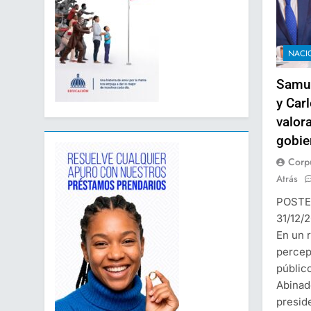
NACI
Samue
y Carl
valor
gobie
Corp
Atrás
POSTE
31/12/
En un r
percep
públic
Abinad
presid