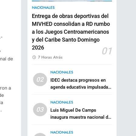
NACIONALES
Entrega de obras deportivas del
MIVHED consolidan a RD rumbo
a los Juegos Centroamericanos
.-
y del Caribe Santo Domingo
2026
01
y
7 Horas Atrás
nal de
NACIONALES
02
IDEC destaca progresos en
agenda educativa impulsada
ron a
por el ministro Luis Miguel De
de
Camps
la
NACIONALES
03
…
Luis Miguel De Camps
inaugura muestra nacional de
la Modalidad en Artes en el
Teatro Nacional
NACIONALES