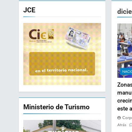
JCE
dici
NACI
Zonas
manuf
creci
Ministerio de Turismo
este 
Corp
Atrás