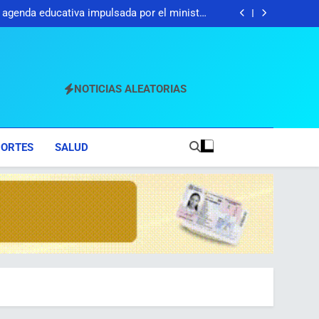
agenda educativa impulsada por el ministro
Luis Miguel De Camps
 muestra nacional de la Modalidad en Artes
en el Teatro Nacional
ceso nacional de crecimiento, organización y
apertura de cara a las elecciones de 2028
vas del MIVHED consolidan a RD rumbo a los
mericanos y del Caribe Santo Domingo 2026
agenda educativa impulsada por el ministro
Luis Miguel De Camps
 muestra nacional de la Modalidad en Artes
en el Teatro Nacional
ceso nacional de crecimiento, organización y
NOTICIAS ALEATORIAS
apertura de cara a las elecciones de 2028
PORTES
SALUD