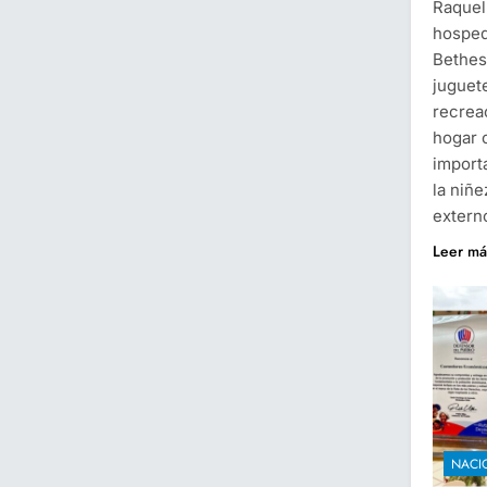
Raquel 
hosped
Bethes
juguete
recreac
hogar 
import
la niñe
extern
Leer má
NACI