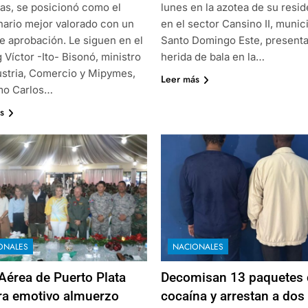
as, se posicionó como el
lunes en la azotea de su resi
nario mejor valorado con un
en el sector Cansino II, munic
e aprobación. Le siguen en el
Santo Domingo Este, present
 Víctor -Ito- Bisonó, ministro
herida de bala en la…
ustria, Comercio y Mipymes,
Leer más
mo Carlos…
s
ONALES
NACIONALES
Aérea de Puerto Plata
Decomisan 13 paquetes 
ra emotivo almuerzo
cocaína y arrestan a dos