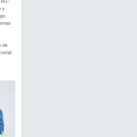
 RD.-
 y
ngo
temas
o de
cional