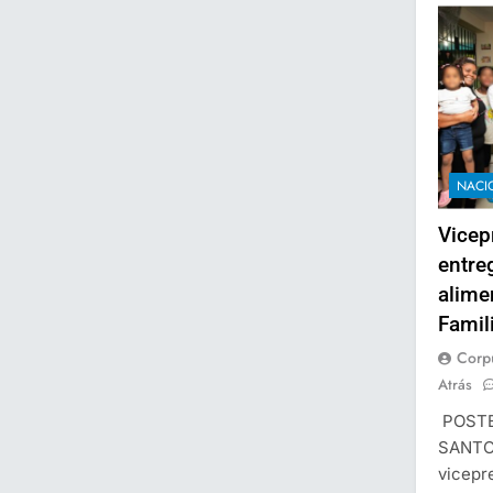
NACI
Vicep
entre
alime
Famil
Corp
Atrás
POSTE
SANTO
vicepr