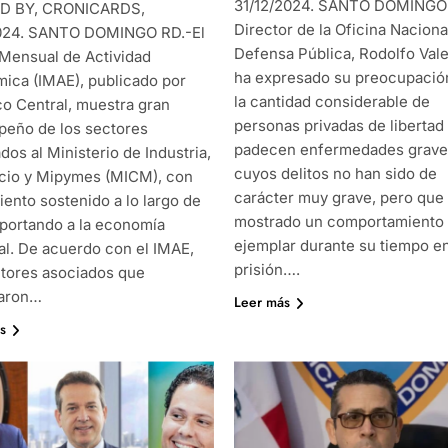
31/12/2024. SANTO DOMINGO 
D BY, CRONICARDS,
Director de la Oficina Naciona
024. SANTO DOMINGO RD.-El
Defensa Pública, Rodolfo Vale
 Mensual de Actividad
ha expresado su preocupació
ica (IMAE), publicado por
la cantidad considerable de
co Central, muestra gran
personas privadas de libertad
eño de los sectores
padecen enfermedades grave
dos al Ministerio de Industria,
cuyos delitos no han sido de
io y Mipymes (MICM), con
carácter muy grave, pero que
iento sostenido a lo largo de
mostrado un comportamiento
portando a la economía
ejemplar durante su tiempo e
al. De acuerdo con el IMAE,
prisión….
ctores asociados que
raron…
Leer más
s