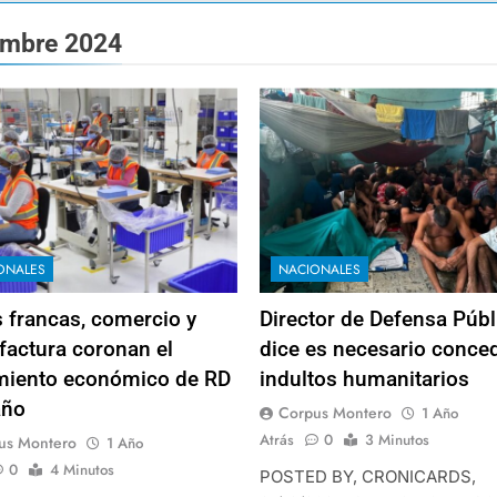
embre 2024
ONALES
NACIONALES
 francas, comercio y
Director de Defensa Públ
actura coronan el
dice es necesario conce
miento económico de RD
indultos humanitarios
año
Corpus Montero
1 Año
Atrás
0
3 Minutos
us Montero
1 Año
0
4 Minutos
POSTED BY, CRONICARDS,