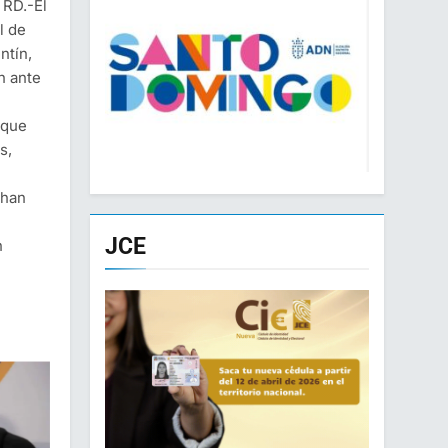
RD.-El
l de
ntín,
n ante
 que
s,
 han
JCE
n