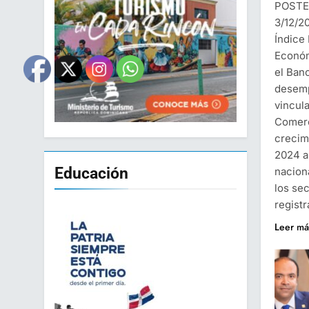
POSTE
3/12/2
Índice
Económ
el Ban
desemp
vincula
Comerc
crecim
2024 a
Educación
nacion
los se
regist
Leer má