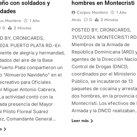
eño con soldados y
hombres en Montecristi
idades
Corpus Montero
1 Año
Atrás
0
2 Minutos
us Montero
1 Año
0
2 Minutos
POSTED BY, CRONICARDS,
31/12/2024. MONTECRISTI RD
D BY, CRONICARDS,
Miembros de la Armada de
2024. PUERTO PLATA RD.-En
República Dominicana (ARD) 
iente de alegría y hermandad,
agentes de la Dirección Nacio
dados del aire de la Base
Control de Drogas (DNCD,
Puerto Plata compartieron un
coordinados por el Ministerio
o “Almuerzo Navideño” en el
Público, se incautaron de 13
ecreativo para Oficiales
paquetes de cocaína y arresta
l Miguel Antonio Cabrera,
dos hombres, en la provincia 
La actividad contó con la
Montecristi. Los efectivos de 
ada presencia del Mayor
Armada y la DNCD realizaban
l Piloto Floreal Suárez
ez, Comandante General…
Leer más
s