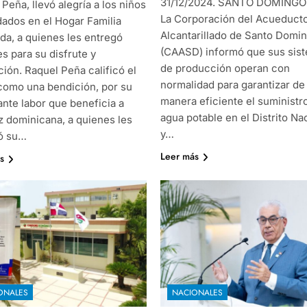
31/12/2024. SANTO DOMINGO
Peña, llevó alegría a los niños
La Corporación del Acueducto
ados en el Hogar Familia
Alcantarillado de Santo Domi
da, a quienes les entregó
(CAASD) informó que sus sis
s para su disfrute y
de producción operan con
ión. Raquel Peña calificó el
normalidad para garantizar de
como una bendición, por su
manera eficiente el suministr
ante labor que beneficia a
agua potable en el Distrito Na
z dominicana, a quienes les
y…
ó su…
Leer más
s
ONALES
NACIONALES