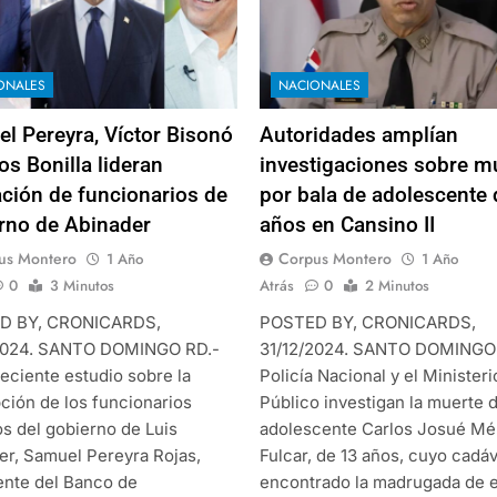
ONALES
NACIONALES
l Pereyra, Víctor Bisonó
Autoridades amplían
os Bonilla lideran
investigaciones sobre m
ación de funcionarios de
por bala de adolescente 
rno de Abinader
años en Cansino II
us Montero
Corpus Montero
1 Año
1 Año
0
3 Minutos
Atrás
0
2 Minutos
D BY, CRONICARDS,
POSTED BY, CRONICARDS,
2024. SANTO DOMINGO RD.-
31/12/2024. SANTO DOMINGO
eciente estudio sobre la
Policía Nacional y el Ministeri
ción de los funcionarios
Público investigan la muerte d
os del gobierno de Luis
adolescente Carlos Josué M
er, Samuel Pereyra Rojas,
Fulcar, de 13 años, cuyo cadá
ente del Banco de
encontrado la madrugada de 