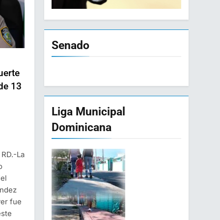
Senado
uerte
de 13
Liga Municipal
Dominicana
 RD.-La
o
el
éndez
ver fue
este