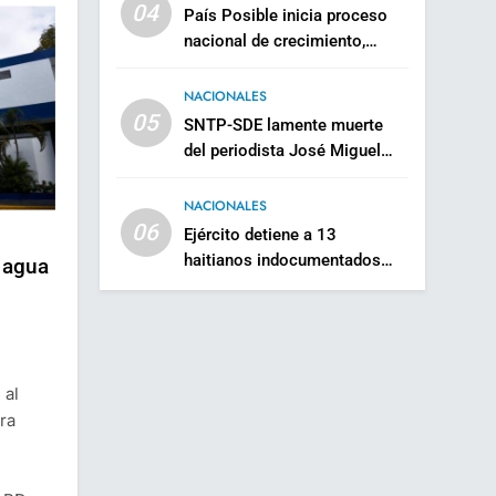
04
País Posible inicia proceso
nacional de crecimiento,
organización y apertura de
cara a las elecciones de 2028
NACIONALES
05
SNTP-SDE lamente muerte
del periodista José Miguel
Carrión
NACIONALES
06
Ejército detiene a 13
haitianos indocumentados
 agua
tras persecución de una
jeepeta en Santiago
Rodríguez
 al
ra