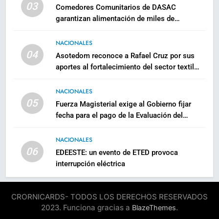
03
Comedores Comunitarios de DASAC
garantizan alimentación de miles de
voluntarios y personal de los XXV Juegos
Centroamericanos y del Caribe Santo
NACIONALES
Domingo 2026
04
Asotedom reconoce a Rafael Cruz por sus
aportes al fortalecimiento del sector textil
dominicano
NACIONALES
05
Fuerza Magisterial exige al Gobierno fijar
fecha para el pago de la Evaluación del
Desempeño
NACIONALES
06
EDEESTE: un evento de ETED provoca
interrupción eléctrica
CRORNICARDS- TODOS LOS DERECHOS RESERVADOS
2023. Funciona gracias a
.
BlazeThemes