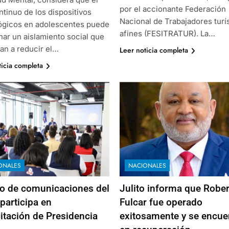
por el accionante Federación
tinuo de los dispositivos
Nacional de Trabajadores turí
ógicos en adolescentes puede
afines (FESITRATUR). La…
nar un aislamiento social que
van a reducir el…
Leer noticia completa
ticia completa
ONALES
NACIONALES
o de comunicaciones del
Julito informa que Robe
participa en
Fulcar fue operado
itación de Presidencia
exitosamente y se encue