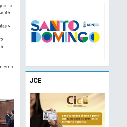
que se
sente
sias y
3.
de
unieron
JCE