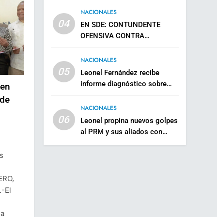
a 1,272
NACIONALES
04
EN SDE: CONTUNDENTE
OFENSIVA CONTRA
MICROTRÁFICO; 35
DETENIDOS Y MÁS DE 18,000
NACIONALES
GRAMOS DECOMISADOS
05
Leonel Fernández recibe
informe diagnóstico sobre
 en
estructura partidaria de la
 de
Fuerza del Pueblo en Europa
NACIONALES
06
Leonel propina nuevos golpes
al PRM y sus aliados con
importantes juramentaciones
en la Línea Noroeste
s
ERO,
-El
la