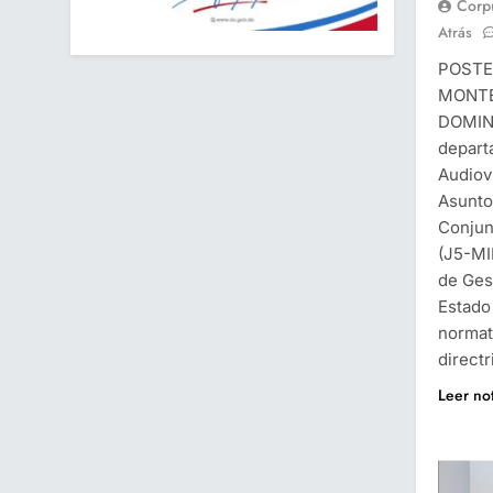
Corp
Atrás
POSTE
MONTE
DOMING
depart
Audiov
Asunto
Conjun
(J5-MID
de Gest
Estado
normati
direct
Leer no