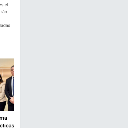
s el
erán
lladas
ima
cticas