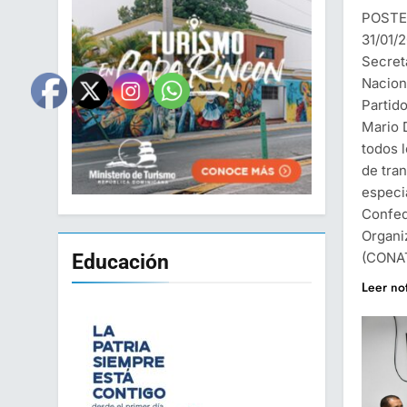
POSTE
31/01/
Secret
Nacion
Partid
Mario 
todos l
de tran
especia
Confed
Organi
(CONAT
Educación
Leer no