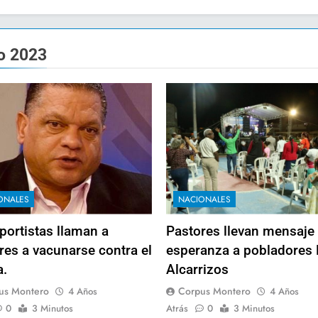
o 2023
ONALES
NACIONALES
portistas llaman a
Pastores llevan mensaje
res a vacunarse contra el
esperanza a pobladores
a.
Alcarrizos
us Montero
Corpus Montero
4 Años
4 Años
0
3 Minutos
Atrás
0
3 Minutos