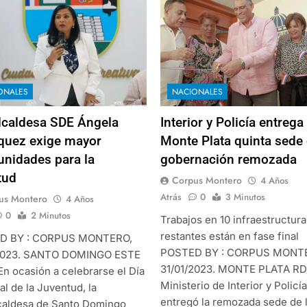
ONALES
NACIONALES
lcaldesa SDE Ángela
Interior y Policía entrega
quez exige mayor
Monte Plata quinta sede
unidades para la
gobernación remozada
tud
Corpus Montero
4 Años
Atrás
0
3 Minutos
us Montero
4 Años
0
2 Minutos
Trabajos en 10 infraestructura
restantes están en fase final
D BY : CORPUS MONTERO,
POSTED BY : CORPUS MONT
/2023. SANTO DOMINGO ESTE
31/01/2023. MONTE PLATA RD.
En ocasión a celebrarse el Día
Ministerio de Interior y Policía
l de la Juventud, la
entregó la remozada sede de 
caldesa de Santo Domingo