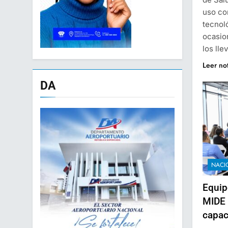
uso con
tecnol
ocasio
los lle
Leer no
DA
NACI
Equip
MIDE 
capac