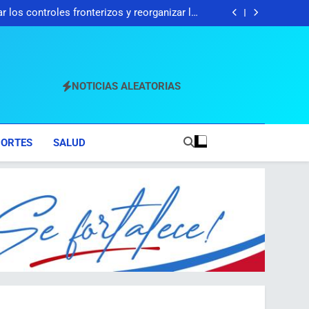
iene motocicletas en la frontera con Dajabón
 los controles fronterizos y reorganizar los
mercados binacionales
 indocumentados en 22 meses, pasó de 235
agentes a 1,272
rcito intercepta migrantes indocumentados y
iene motocicletas en la frontera con Dajabón
 los controles fronterizos y reorganizar los
mercados binacionales
 indocumentados en 22 meses, pasó de 235
agentes a 1,272
NOTICIAS ALEATORIAS
PORTES
SALUD