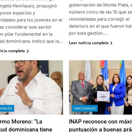
gobernación de Monte Plata, e
Ángela Henríquez, propugnó
número cinco de las 15 que s
yores espacios y
remodeladas para corregir el
nidades para los jovenes en el
deterioro en el que fueron ha
ras considerar ese sector
por esta gestión….
n pilar fundamental en la
ad dominicana. Indicó que la…
Leer noticia completa
ticia completa
ONALES
NACIONALES
ermo Moreno: “La
INAP reconoce con máx
tud dominicana tiene
puntuación a buenas prá