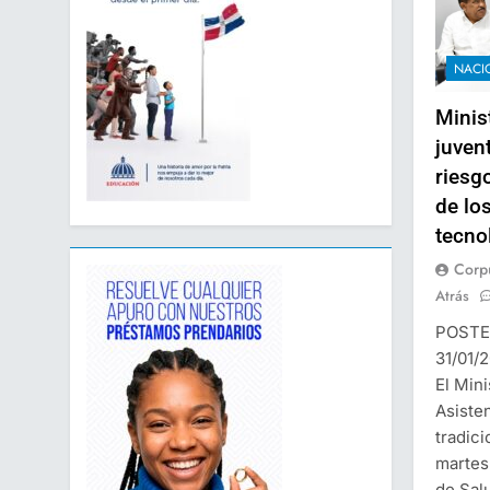
NACI
Minis
juven
riesg
de lo
tecno
Corp
Atrás
POSTE
31/01/
El Mini
Asiste
tradici
martes
de Sal