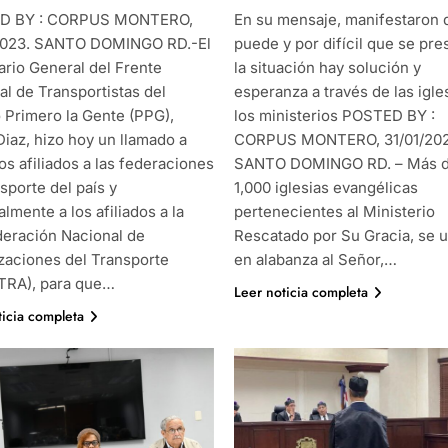
D BY : CORPUS MONTERO,
En su mensaje, manifestaron 
2023. SANTO DOMINGO RD.-El
puede y por difícil que se pre
ario General del Frente
la situación hay solución y
al de Transportistas del
esperanza a través de las igle
o Primero la Gente (PPG),
los ministerios POSTED BY :
Diaz, hizo hoy un llamado a
CORPUS MONTERO, 31/01/202
os afiliados a las federaciones
SANTO DOMINGO RD. – Más 
sporte del país y
1,000 iglesias evangélicas
lmente a los afiliados a la
pertenecientes al Ministerio
eración Nacional de
Rescatado por Su Gracia, se 
zaciones del Transporte
en alabanza al Señor,…
RA), para que…
Leer noticia completa
ticia completa