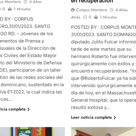
en recuperación
us Montero
4 Años
0
1 Minutos
Corpus Montero
4 Años
Atrás
0
1 Minutos
D BY : CORPUS
RO,31/01/2023. SANTO
POSTED BY : CORPUS MONT
O RD. – Jóvenes de los
31/01/2023. SANTO DOMINGO 
amentos de Prensa y
diputado Julito Fulcar informó
isuales de la Dirección de
tarde de este martes que su
s Civiles del Estado Mayor
hermano Roberto fue interve
to del Ministerio de Defensa
quirúrgicamente con éxitos y
E), participaron de un taller
encuentra recuperándose. “I
ión de las redes sociales del
que @RobertoFulcar ya ha sid
 dominicano, sustentado en la
intervenido quirúrgicamente e
va E1:2022, la cual indica las
día de hoy, en el Massachuset
rices…
General Hospital; que la oper
resultó exitosa y…
ticia completa
Leer noticia completa