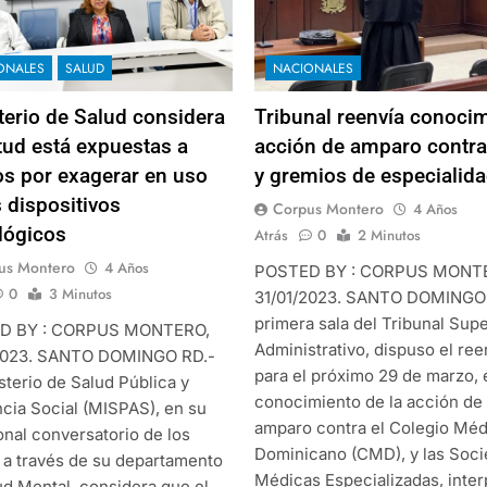
ONALES
SALUD
NACIONALES
terio de Salud considera
Tribunal reenvía conoci
tud está expuestas a
acción de amparo contr
os por exagerar en uso
y gremios de especialid
s dispositivos
Corpus Montero
4 Años
lógicos
Atrás
0
2 Minutos
us Montero
4 Años
POSTED BY : CORPUS MONT
0
3 Minutos
31/01/2023. SANTO DOMINGO
primera sala del Tribunal Supe
D BY : CORPUS MONTERO,
Administrativo, dispuso el ree
2023. SANTO DOMINGO RD.-
para el próximo 29 de marzo, 
sterio de Salud Pública y
conocimiento de la acción de
ncia Social (MISPAS), en su
amparo contra el Colegio Mé
onal conversatorio de los
Dominicano (CMD), y las Soc
 a través de su departamento
Médicas Especializadas, inte
ud Mental, considera que el