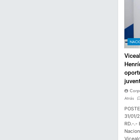
NACI
Vicea
Henrí
oport
juven
Corp
Atrás
POSTE
31/01
RD.-.- 
Naciona
Viceal