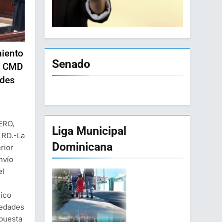
miento
Senado
a CMD
ades
ERO,
Liga Municipal
 RD.-La
Dominicana
rior
nvío
el
dico
iedades
rpuesta