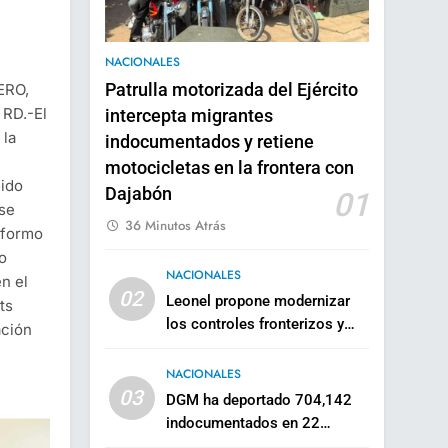
NACIONALES
ERO,
Patrulla motorizada del Ejército
RD.-El
intercepta migrantes
 la
indocumentados y retiene
motocicletas en la frontera con
nido
Dajabón
01
 se
36 Minutos Atrás
nformo
o
NACIONALES
n el
02
Leonel propone modernizar
ts
los controles fronterizos y
ación
reorganizar los mercados
binacionales
NACIONALES
03
DGM ha deportado 704,142
indocumentados en 22
meses, pasó de 235 agentes