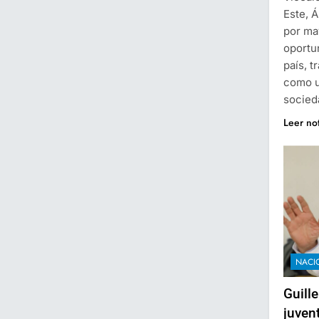
Este, 
por ma
oportu
país, t
como u
socied
Leer no
NACI
Guill
juven